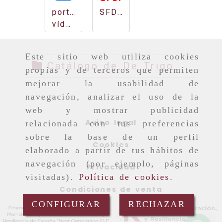
portada
SFDWS
vídeo
Este sitio web utiliza cookies
Catálogo de De Trigo
propias y de terceros que permiten
186.13
302.96
Kb
mejorar la usabilidad de
Kb
navegación, analizar el uso de la
web y mostrar publicidad
Aviso legal
relacionada con tus preferencias
sobre la base de un perfil
Cookies
elaborado a partir de tus hábitos de
navegación (por ejemplo, páginas
Privacidad
visitadas).
Política de cookies
.
Condiciones de venta
CONFIGURAR
RECHAZAR